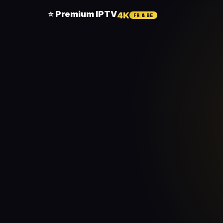
⭐ Premium IPTV
4K
FR & BE