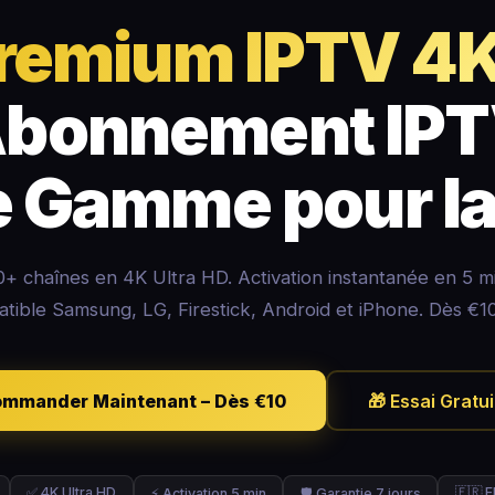
remium IPTV 4
bonnement IP
e Gamme pour la
+ chaînes en 4K Ultra HD. Activation instantanée en 5 m
tible Samsung, LG, Firestick, Android et iPhone. Dès €10
ommander Maintenant – Dès €10
🎁 Essai Gratui
✅ 4K Ultra HD
🇫🇷 F
⚡ Activation 5 min
🛡️ Garantie 7 jours