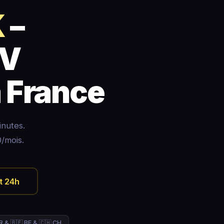
K
–
TV
 France
inutes.
/mois.
t 24h
R & 🇧🇪 BE & 🇨🇭 CH