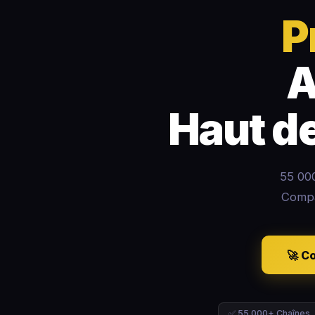
P
A
Haut d
55 000
Compa
🚀 C
✅ 55 000+ Chaînes